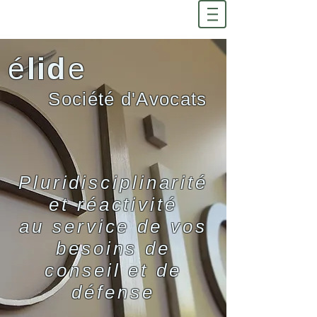
lid
é
e
Société d'Avocats
Pluridisciplinarité
et réactivité
au service de vos
besoins de
conseil et de
défense