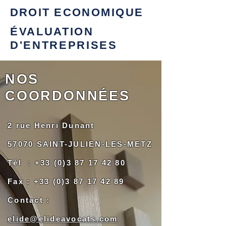
DROIT
ECONOMIQUE
ÉVALUATION
D'ENTREPRISES
NOS
COORDONNÉES
2 rue Henri Dunant
57070 SAINT-JULIEN-LES-METZ
Tél :
+33 (0)3 87 17 42 80
Fax :
+33 (0)3 87 17 42 89
Contact :
elide@elideavocats.com