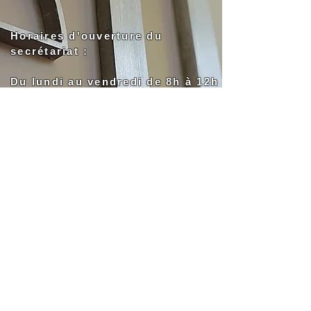
Horaires d'ouverture du
secrétariat :
Du lundi au vendredi de 8h à 12h
et de 14h à 18h
NOUS SITUER
parking privatif à votre disposition en