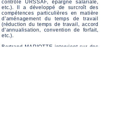
contrôle URSSAF, épargne salariale,
etc.). Il a développé de surcroît des
compétences particulières en matière
d’aménagement du temps de travail
(réduction du temps de travail, accord
d‘annualisation, convention de forfait,
etc.).
Bertrand MARIOTTE intervient sur des
dossiers de
Droit social
, et ce tant en
conseil auprès des dirigeants
d’entreprise (essentiellement PME -
PMI), qu’en
Contentieux
(Conseil de
Prud’hommes, Tribunal des Affaires de
Sécurité Sociale, Cour d’Appel).
En marge de son activité d’avocat,
Bertrand MARIOTTE dispense des
formations en Droit du travail à des
chefs d’entreprise, DRH et
responsables du personnel, ainsi qu’à
des étudiants en 3ème cycle
universitaire.