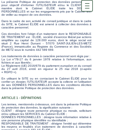
La présente Politique de protection des données personnelles a
pour objectif d’informer l’UTILISATEUR et/ou le CLIENT sur la
manière dont le Cabinet ÉLIDE traite les DONNÉES
PERSONNELLES et sur les engagements pris par le Cabinet afin
de veiller au respect de ces données.
Dans le cadre de son activité de conseil juridique et dans le cadre
du SITE, le Cabinet ÉLIDE est amené à collecter des données à
caractère personnel.
Ces données font l’objet d’un traitement dont le RESPONSABLE
DE TRAITEMENT est : ÉLIDE, société d’exercice libéral par actions
simplifiée au capital de 128.000 euros, dont le siège social est
situé 2 Rue Henri Dunant - 57070 SAINT-JULIEN-LES-METZ
(France), immatriculée au Registre du Commerce et des Sociétés
de METZ sous le numéro 442 589 669.
Les traitements de données à caractère personnel sont régis par :
La Loi n°78-17 du 6 janvier 1978 relative à l’informatique, aux
fichiers et aux libertés ;
Le Règlement (UE) 2016/679 du parlement européen et du conseil
du 27 avril 2016, entré en vigueur le 25 mai 2018 (ci-après
« RGPD »).
En utilisant le SITE ou en contactant le Cabinet ÉLIDE pour lui
confier un dossier, l’UTILISATEUR accepte la collecte et l’utilisation
de ses DONNÉES PERSONNELLES dans les conditions décrites
dans la présente Politique de protection des données.
ARTICLE 1 -
DÉFINITIONS
Les termes, mentionnés ci-dessous, ont dans la présente Politique
de protection des données, la signification suivante :
CLIENT : désigne toute personne physique ou morale, sollicitant
et/ou utilisant les SERVICES du Cabinet ÉLIDE ;
DONNÉES PERSONNELLES : désigne toute information relative à
une personne physique identifiée ou identifiable ;
RESPONSABLE DE TRAITEMENT : désigne l’entité qui détermine
les moyens et finalités d’un traitement de données à caractère
personnel, à savoir la SELAS ÉLIDE ;