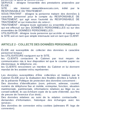
SERVICE : désigne l’ensemble des prestations proposées par
ÉLIDE ;
SITE : site internet
www.elideavocats.com
, édité par le
RESPONSABLE DU TRAITEMENT ;
SOUS-TRAITANT : désigne la personne traitant des données à
caractère personnel pour le compte du RESPONSABLE DE
TRAITEMENT, qui agit sous l’autorité du RESPONSABLE DE
TRAITEMENT et sur instruction de celui-ci ;
TRAITEMENT : désigne toute opération ou ensemble d’opérations
qui est effectué sur des DONNÉES PERSONNELLES ou sur des
ensembles de DONNÉES PERSONNELLES ;
UTILISATEUR : désigne toute personne qui accède et navigue sur
le SITE soit en tant que simple internaute soit en tant que CLIENT.
ARTICLE 2 - COLLECTE DES
DONNÉES
PERSONNELLES
ÉLIDE
est susceptible de collecter des données à caractère
personnel lorsque :
les UTILISATEURS naviguent sur le SITE,
les CLIENTS contactent le Cabinet par tout moyen de
communication mis à leur disposition tel que le courrier papier ou
électronique, le téléphone, etc.
les CLIENTS rencontrent un membre du Cabinet et lui donnent
mandat de les assister et/ou représenter.
Les données susceptibles d’être collectées et traitées par le
Cabinet ÉLIDE pour la réalisation des finalités décrites à l’article 4
de la présente Politique de protection des données concernent :
Des données d’identification (nom, prénom, adresse, courriel,
numéro de téléphone fixe et mobile, entreprise, fonction, situation
matrimoniale, patrimoniale, informations relatives au litige ou au
conseil sollicité, le cas échéant copie de la carte d’identité, aux fins
de preuve de l’exercice d’un droit) ;
Des données relatives au suivi de la relation contractuelle :
demandes d’information, historique des échanges avec les
services ;
Des données de connexion et/ou cookies (adresses IP, logs de
connexion).