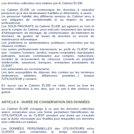
Les données collectées sont traitées par le Cabinet ÉLIDE.
Le Cabinet ÉLIDE ne communique les données à caractère
personnel qu’à des destinataires habilités et déterminés, à savoir :
Le personnel habilité des différents services du Cabinet tenu à
une obligation de confidentialité et au respect du secret
professionnel ;
Les SOUS-TRAITANTS du Cabinet ÉLIDE qui agissent au nom et
pour le compte du Cabinet, pour exécuter notamment des services
d’hébergement, de stockage, de communication, de traitement de
données, de gestion de bases de données ou encore de
maintenance informatique ;
Les juridictions et administrations publiques concernées par les
missions confiées ;
Les autres professionnels intervenants au profit du CLIENT tels
que : notaires, huissiers, syndics, experts comptables, mandataires
judiciaires, avocats, commissaires aux comptes, traducteurs,
sociétés de recouvrement de créances, conseils en propriété
intellectuelle, assureurs, banques, entreprises prestataires du
CLIENT ;
Les adversaires ou cocontractants ;
Les tiers susceptibles de déposer des cookies sur les terminaux
(ordinateurs, tablettes, téléphones portables…) lorsque
l’UTILISATEUR y consent ;
En aucun cas le Cabinet ÉLIDE ne cède, vend ou loue les
données collectées à des tiers, que ce soit à titre onéreux ou
gratuit.
ARTICLE 6 -
DURÉE
DE CONSERVATION DES
DONNÉES
Le Cabinet ÉLIDE s’engage à ce que les données collectées
soient conservées sous une forme permettant l’identification de
l’UTILISATEUR ou du CLIENT pendant une durée qui n’excède
pas la durée nécessaire aux finalités pour lesquelles ces données
sont collectées et traitées.
Les DONNÉES PERSONNELLES des UTILISATEURS et/ou
CLIENTS sont conservées le temps nécessaire à