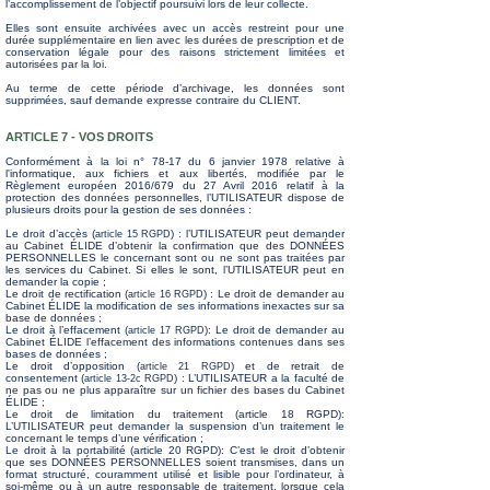
l’accomplissement de l’objectif poursuivi lors de leur collecte.
Elles sont ensuite archivées avec un accès restreint pour une
durée supplémentaire en lien avec les durées de prescription et de
conservation légale pour des raisons strictement limitées et
autorisées par la loi.
Au terme de cette période d’archivage, les données sont
supprimées, sauf demande expresse contraire du CLIENT.
ARTICLE 7 - VOS DROITS
Conformément à la loi n° 78-17 du 6 janvier 1978 relative à
l'informatique, aux fichiers et aux libertés, modifiée par le
Règlement européen 2016/679 du 27 Avril 2016 relatif à la
protection des données personnelles, l’UTILISATEUR dispose de
plusieurs droits pour la gestion de ses données :
Le droit d’accès (
) : l’UTILISATEUR peut demander
article 15 RGPD
au Cabinet ÉLIDE d’obtenir la confirmation que des DONNÉES
PERSONNELLES le concernant sont ou ne sont pas traitées par
les services du Cabinet. Si elles le sont, l’UTILISATEUR peut en
demander la copie ;
Le droit de rectification (
) : Le droit de demander au
article 16 RGPD
Cabinet ÉLIDE la modification de ses informations inexactes sur sa
base de données ;
Le droit à l’effacement (
): Le droit de demander au
article 17 RGPD
Cabinet ÉLIDE l’effacement des informations contenues dans ses
bases de données ;
Le droit d’opposition (
) et de retrait de
article 21 RGPD
consentement (
) : L’UTILISATEUR a la faculté de
article 13-2c RGPD
ne pas ou ne plus apparaître sur un fichier des bases du Cabinet
ÉLIDE ;
Le droit de limitation du traitement (
article 18 RGPD
):
L’UTILISATEUR peut demander la suspension d’un traitement le
concernant le temps d’une vérification ;
Le droit à la portabilité (
article 20 RGPD
): C’est le droit d’obtenir
que ses DONNÉES PERSONNELLES soient transmises, dans un
format structuré, couramment utilisé et lisible pour l’ordinateur, à
soi-même ou à un autre responsable de traitement, lorsque cela