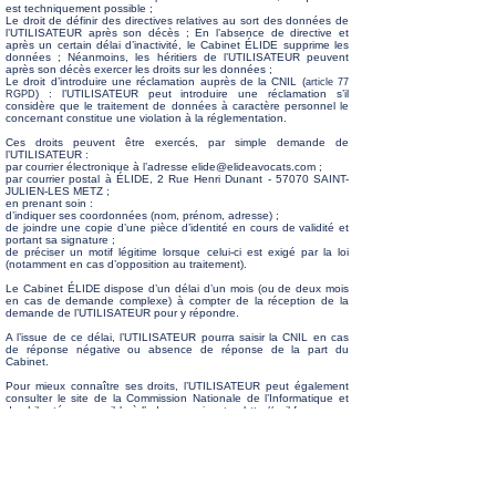
est techniquement possible ;
Le droit de définir des directives relatives au sort des données de
l’UTILISATEUR après son décès ; En l’absence de directive et
après un certain délai d’inactivité, le Cabinet ÉLIDE supprime les
données ; Néanmoins, les héritiers de l’UTILISATEUR peuvent
après son décès exercer les droits sur les données ;
Le droit d’introduire une réclamation auprès de la C
NIL (
article 77
) : l’UTI
LISATEUR peut introduire une réclamation s’il
RGPD
considère que le traitement de données à caractère personnel le
concernant constitue une violation à la réglementation.
Ces droits peuvent être exercés, par simple demande de
l’UTILISATEUR :
par courrier électronique à l’adresse
elide@elideavocats.com
;
par courrier postal à ÉLIDE, 2 Rue Henri Dunant - 57070 SAINT-
JULIEN-LES METZ ;
en prenant soin :
d’indiquer ses coordonnées (nom, prénom, adresse) ;
de joindre une copie d’une pièce d’identité en cours de validité et
portant sa signature ;
de préciser un motif légitime lorsque celui-ci est exigé par la loi
(notamment en cas d’opposition au traitement).
Le Cabinet ÉLIDE dispose d’un délai d’un mois (ou de deux mois
en cas de demande complexe) à compter de la réception de la
demande de l’UTILISATEUR pour y répondre.
A l’issue de ce délai, l’UTILISATEUR pourra saisir la CNIL en cas
de réponse négative ou absence de réponse de la part du
Cabinet.
Pour mieux connaître ses droits, l’UTILISATEUR peut également
consulter le site de la Commission Nationale de l’Informatique et
des Libertés, accessible à l’adresse suivante :
http://cnil.fr
.
ARTICLE 8 -
SÉCURITÉ
Le Cabinet ÉLIDE met en œuvre tous les moyens techniques
adaptés conformément aux règles de l’art, pour maintenir