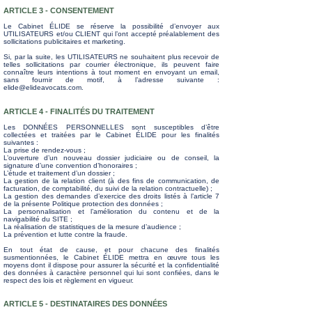
ARTICLE 3 - CONSENTEMENT
Le Cabinet ÉLIDE se réserve la possibilité d’envoyer aux
UTILISATEURS et/ou CLIENT qui l’ont accepté préalablement des
sollicitations publicitaires et marketing.
Si, par la suite, les UTILISATEURS ne souhaitent plus recevoir de
telles sollicitations par courrier électronique, ils peuvent faire
connaître leurs intentions à tout moment en envoyant un email,
sans fournir de motif, à l’adresse suivante :
elide@elideavocats.com
.
ARTICLE 4 -
FINALITÉS
DU TRAITEMENT
Les DONNÉES PERSONNELLES sont susceptibles d’être
collectées et traitées par le Cabinet ÉLIDE pour les finalités
suivantes :
La prise de rendez-vous ;
L’ouverture d’un nouveau dossier judiciaire ou de conseil, la
signature d’une convention d’honoraires ;
L’étude et traitement d’un dossier ;
La gestion de la relation client (à des fins de communication, de
facturation, de comptabilité, du suivi de la relation contractuelle) ;
La gestion des demandes d’exercice des droits listés à l’article 7
de la présente Politique protection des données ;
La personnalisation et l’amélioration du contenu et de la
navigabilité du SITE ;
La réalisation de statistiques de la mesure d’audience ;
La prévention et lutte contre la fraude.
En tout état de cause, et pour chacune des finalités
susmentionnées, le Cabinet ÉLIDE mettra en œuvre tous les
moyens dont il dispose pour assurer la sécurité et la confidentialité
des données à caractère personnel qui lui sont confiées, dans le
respect des lois et règlement en vigueur.
ARTICLE 5 - DESTINATAIRES DES
DONNÉES